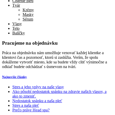
Čistenie pleti
Tvár
Krémy
Masky
Sérum
Vlasy
Telo
Balíčky
Pracujeme na objednávku
Práca na objednávku nám umožňuje venovať každej klientke a
klientovi čas a pozornosť, ktorú si zaslúžia. Verím, že spolu
dokážeme vytvoriť miesto, kde sa budete vždy cítiť výnimočne a
odkiaľ budete odchádzať s úsmevom na tvári.
Najnovšie články
Stres a jeho vplyv na naše vlasy
Ako pôsobí nedostatok spánku na zdravie našich vlasov, a
ako to zmeniť.
Nedostatok spánku a naša pleť
Stres a naša pleť
Prečo práve Head spa?