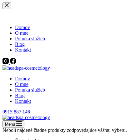
Skip
to
content
Domov
O mne
Ponuka služieb
Blog
Kontakt
Domov
O mne
Ponuka služieb
Blog
Kontakt
0915 887 146
Menu
Neboli nájdené žiadne produkty zodpovedajúce vášmu výberu.