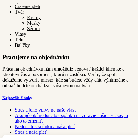
Čistenie pleti
Tvár
Krémy
Masky
Sérum
Vlasy
Telo
Balíčky
Pracujeme na objednávku
Práca na objednávku nám umožňuje venovať každej klientke a
klientovi čas a pozornosť, ktorú si zaslúžia. Verím, že spolu
dokážeme vytvoriť miesto, kde sa budete vždy cítiť výnimočne a
odkiaľ budete odchádzať s úsmevom na tvári.
Najnovšie články
Stres a jeho vplyv na naše vlasy
Ako pôsobí nedostatok spánku na zdravie našich vlasov, a
ako to zmeniť.
Nedostatok spánku a naša pleť
Stres a naša pleť
Prečo práve Head spa?